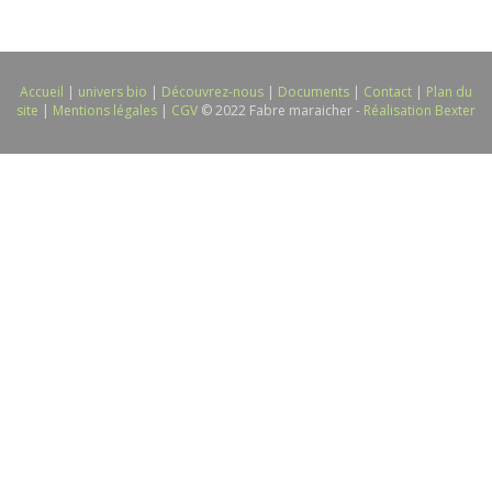
Accueil
|
univers bio
|
Découvrez-nous
|
Documents
|
Contact
|
Plan du
site
|
Mentions légales
|
CGV
© 2022 Fabre maraicher -
Réalisation Bexter