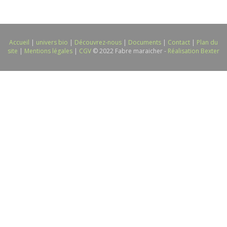
Accueil
|
univers bio
|
Découvrez-nous
|
Documents
|
Contact
|
Plan du
site
|
Mentions légales
|
CGV
© 2022 Fabre maraicher -
Réalisation Bexter