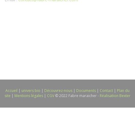
Accueil
|
univers bio
|
Découvrez-nous
|
Documents
|
Contact
|
Plan du
site
|
Mentions légales
|
CGV
© 2022 Fabre maraicher -
Réalisation Bexter