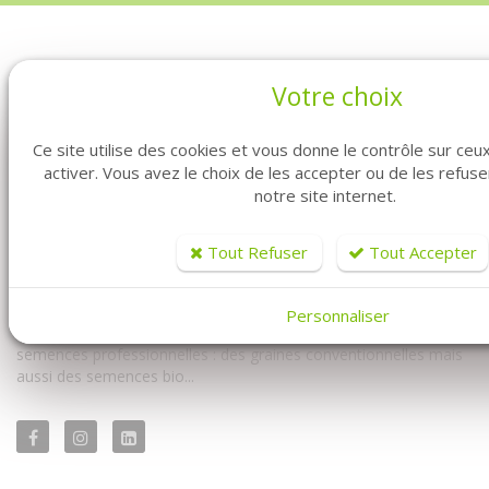
Votre choix
Ce site utilise des cookies et vous donne le contrôle sur ce
activer. Vous avez le choix de les accepter ou de les refus
notre site internet.
Vous êtes professionnel ? Vous êtes maraîcher ? Vous êtes au
bon endroit. Fabre Graines vous propose la vente de graines en
Tout Refuser
Tout Accepter
ligne pour vous les professionnels.
Vous y trouverez à la fois notre univers conventionnel mais
Personnaliser
également notre univers biologique. Avec un très large choix de
semences professionnelles : des graines conventionnelles mais
aussi des semences bio...