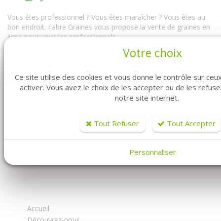
Vous êtes professionnel ? Vous êtes maraîcher ? Vous êtes au
bon endroit. Fabre Graines vous propose la vente de graines en
ligne pour vous les professionnels.
Votre choix
Vous y trouverez à la fois notre univers conventionnel mais
également notre univers biologique. Avec un très large choix de
semences professionnelles : des graines conventionnelles mais
Ce site utilise des cookies et vous donne le contrôle sur ce
aussi des semences bio...
activer. Vous avez le choix de les accepter ou de les refus
notre site internet.
Tout Refuser
Tout Accepter
Personnaliser
FABRE GRAINES - MARAICHER
Accueil
Découvrez-nous