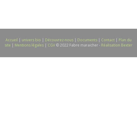
Accueil
|
univers bio
|
Découvrez-nous
|
Documents
|
Contact
|
Plan du
site
|
Mentions légales
|
CGV
© 2022 Fabre maraicher -
Réalisation Bexter