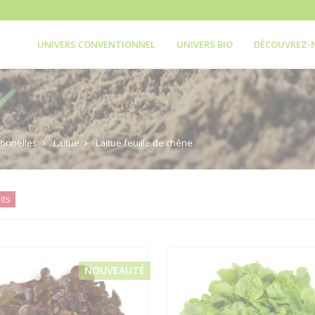
UNIVERS CONVENTIONNEL
UNIVERS BIO
DÉCOUVREZ-
onnelles
Laitue
Laitue feuille de chêne
its
NOUVEAUTÉ