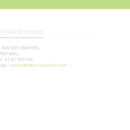
ontactez-nous
1 RUE DES DRAPIERS
7083 Metz
l : 03 87 74 07 65
ail :
contact@fabre-maraicher.com