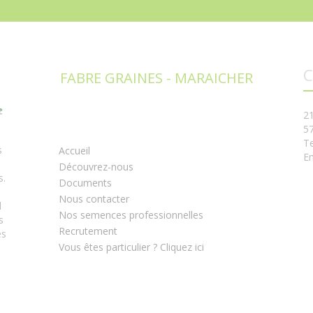
C
FABRE GRAINES - MARAICHER
2
5
Te
s
Accueil
Em
Découvrez-nous
s.
Documents
Nous contacter
l
Nos semences professionnelles
s
Recrutement
es
Vous êtes particulier ? Cliquez ici