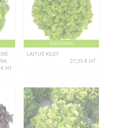
VOIR LE DÉTAIL
ENE
LAITUE KILEY
RIA
27,35 € HT
 € HT