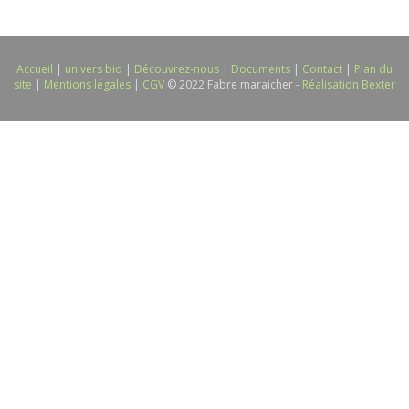
Accueil
|
univers bio
|
Découvrez-nous
|
Documents
|
Contact
|
Plan du
site
|
Mentions légales
|
CGV
© 2022 Fabre maraicher -
Réalisation Bexter