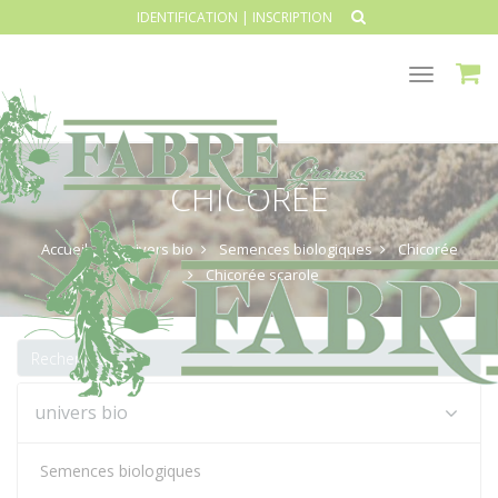
IDENTIFICATION
|
INSCRIPTION
Toggle
navigat
CHICORÉE
Accueil
univers bio
Semences biologiques
Chicorée
Chicorée scarole
univers bio
Semences biologiques