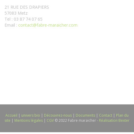
21 RUE DES DRAPIERS
57083 Metz
Tel : 03 87 74 07 65
Email :
contact@fabre-maraicher.com
Accueil
|
univers bio
|
Découvrez-nous
|
Documents
|
Contact
|
Plan du
site
|
Mentions légales
|
CGV
© 2022 Fabre maraicher -
Réalisation Bexter