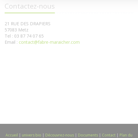
Contactez-nous
21 RUE DES DRAPIERS
57083 Metz
Tel : 03 87 74 07 65
Email :
contact@fabre-maraicher.com
Accueil
|
univers bio
|
Découvrez-nous
|
Documents
|
Contact
|
Plan du