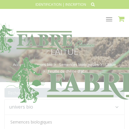
IDENTIFICATION
|
INSCRIPTION
Toggle
navigat
LAITUE
Accueil
univers bio
Semences biologiques
Laitue
Feuille de chêne d'abri
univers bio
Semences biologiques