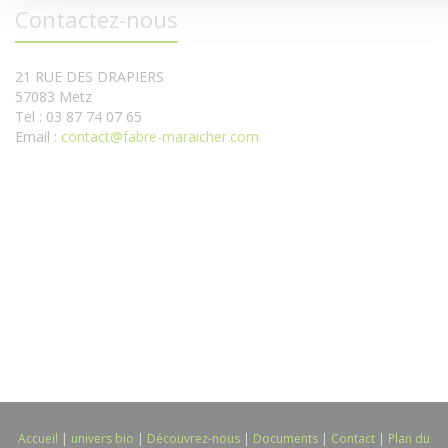
Contactez-nous
21 RUE DES DRAPIERS
57083 Metz
Tel : 03 87 74 07 65
Email :
contact@fabre-maraicher.com
Accueil
|
univers bio
|
Découvrez-nous
|
Documents
|
Contact
|
Plan du