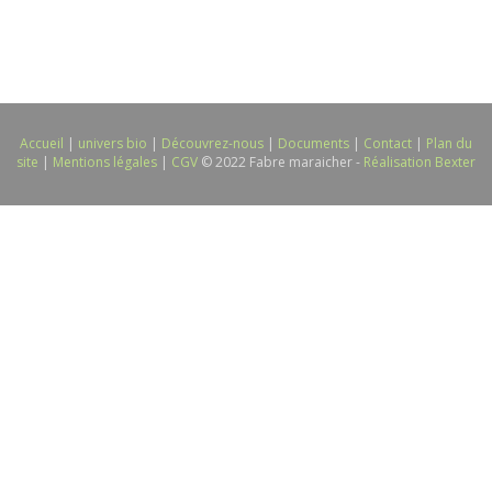
Accueil
|
univers bio
|
Découvrez-nous
|
Documents
|
Contact
|
Plan du
site
|
Mentions légales
|
CGV
© 2022 Fabre maraicher -
Réalisation Bexter