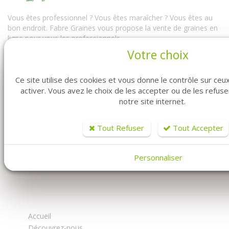
Vous êtes professionnel ? Vous êtes maraîcher ? Vous êtes au
bon endroit. Fabre Graines vous propose la vente de graines en
ligne pour vous les professionnels.
Votre choix
Vous y trouverez à la fois notre univers conventionnel mais
également notre univers biologique. Avec un très large choix de
semences professionnelles : des graines conventionnelles mais
Ce site utilise des cookies et vous donne le contrôle sur ce
aussi des semences bio...
activer. Vous avez le choix de les accepter ou de les refus
notre site internet.
Tout Refuser
Tout Accepter
Personnaliser
FABRE GRAINES - MARAICHER
Accueil
Découvrez-nous