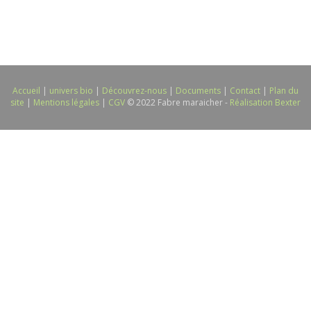
Accueil
|
univers bio
|
Découvrez-nous
|
Documents
|
Contact
|
Plan du
site
|
Mentions légales
|
CGV
© 2022 Fabre maraicher -
Réalisation Bexter