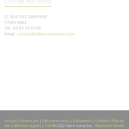
Contactez-nous
21 RUE DES DRAPIERS
57083 Metz
Tel : 03 87 74 07 65
Email :
contact@fabre-maraicher.com
Accueil
|
univers bio
|
Découvrez-nous
|
Documents
|
Contact
|
Plan du
site
|
Mentions légales
|
CGV
© 2022 Fabre maraicher -
Réalisation Bexter