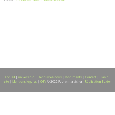
Accueil
|
univers bio
|
Découvrez-nous
|
Documents
|
Contact
|
Plan du
site
|
Mentions légales
|
CGV
© 2022 Fabre maraicher -
Réalisation Bexter