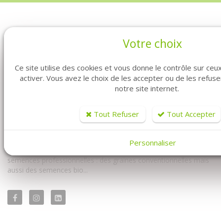
Votre choix
Ce site utilise des cookies et vous donne le contrôle sur ce
activer. Vous avez le choix de les accepter ou de les refus
notre site internet.
Vous êtes professionnel ? Vous êtes maraîcher ? Vous êtes au
bon endroit. Fabre Graines vous propose la vente de graines en
Tout Refuser
Tout Accepter
ligne pour vous les professionnels.
Vous y trouverez à la fois notre univers conventionnel mais
Personnaliser
également notre univers biologique. Avec un très large choix de
semences professionnelles : des graines conventionnelles mais
aussi des semences bio...