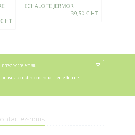
RE
ECHALOTE JERMOR
CHOU BR
39,50 € HT
MARATHO
 € HT
pouvez à tout moment utiliser le lien de
ontactez-nous