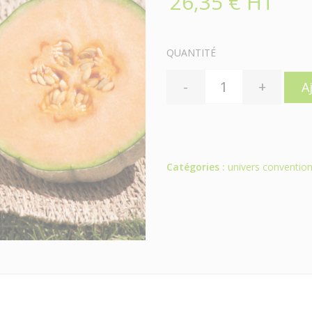
26,35 € HT
QUANTITÉ
-
+
A
Catégories :
univers convention