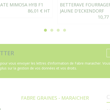
ATE MIMOSA HYB F1
BETTERAVE FOURRAGE
86,01 € HT
JAUNE D'ECKENDORF
10,77
TTER
pour vous envoyer les lettres d'information de Fabre maraicher. Vous 
 plus sur la gestion de vos données et vos droits
.
C
FABRE GRAINES - MARAICHER