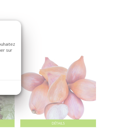
ouhaitez
uer sur
DÉTAILS