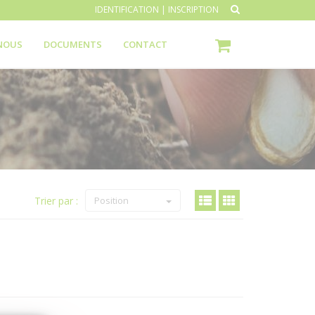
IDENTIFICATION
|
INSCRIPTION
NOUS
DOCUMENTS
CONTACT
Trier par :
Position