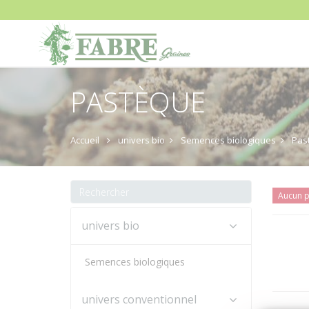
PASTÈQUE
Accueil
univers bio
Semences biologiques
Pas
Aucun p
univers bio
Semences biologiques
univers conventionnel