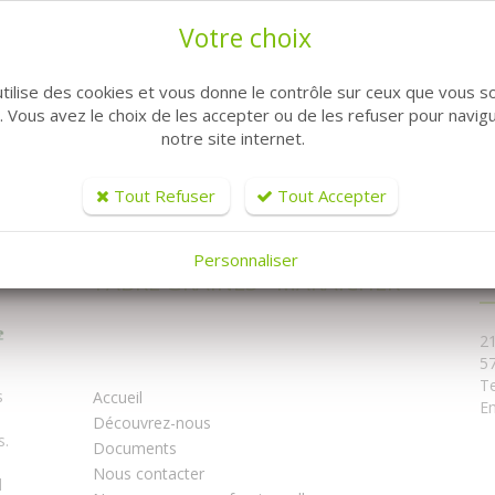
Votre choix
TTER
utilise des cookies et vous donne le contrôle sur ceux que vous s
r. Vous avez le choix de les accepter ou de les refuser pour navig
pour vous envoyer les lettres d'information de Fabre maraicher. Vous 
notre site internet.
 plus sur la gestion de vos données et vos droits
.
Tout Refuser
Tout Accepter
Personnaliser
C
FABRE GRAINES - MARAICHER
2
5
Te
s
Accueil
Em
Découvrez-nous
s.
Documents
Nous contacter
l