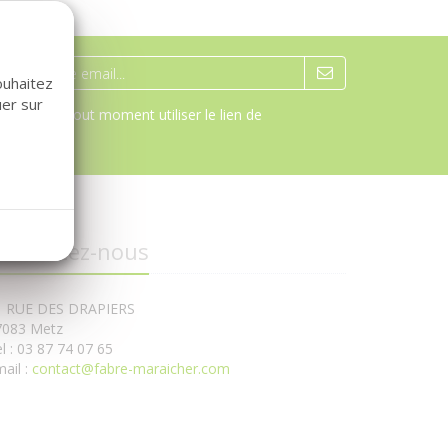
ouhaitez
uer sur
pouvez à tout moment utiliser le lien de
ontactez-nous
1 RUE DES DRAPIERS
7083 Metz
l : 03 87 74 07 65
ail :
contact@fabre-maraicher.com