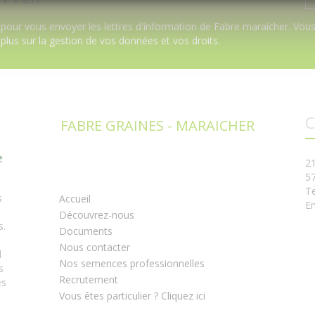
pour vous envoyer les lettres d'information de Fabre maraicher. Vous 
 plus sur la gestion de vos données et vos droits
.
C
FABRE GRAINES - MARAICHER
2
5
Te
s
Accueil
Em
Découvrez-nous
s.
Documents
Nous contacter
l
Nos semences professionnelles
s
Recrutement
es
Vous êtes particulier ? Cliquez ici