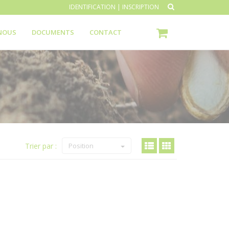
IDENTIFICATION
|
INSCRIPTION
NOUS
DOCUMENTS
CONTACT
Trier par :
Position