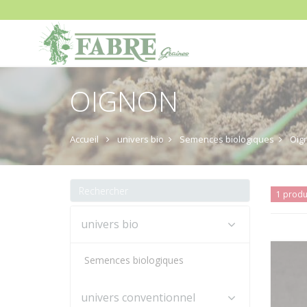
OIGNON
Accueil
univers bio
Semences biologiques
Oig
1 produ
univers bio
Semences biologiques
univers conventionnel