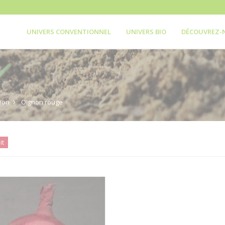
UNIVERS CONVENTIONNEL
UNIVERS BIO
DÉCOUVREZ-
non
Oignon rouge
it