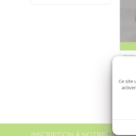
OIG
HYB 
Ce site 
active
INSCRIPTION À NOTRE
NEWSLE