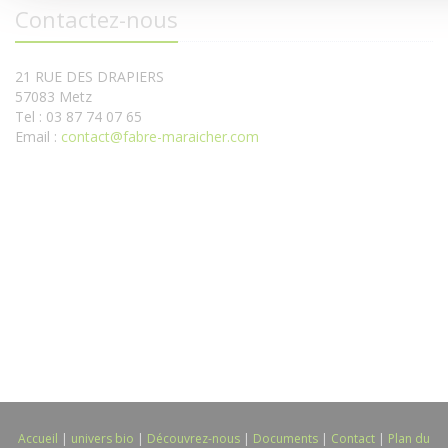
Contactez-nous
21 RUE DES DRAPIERS
57083 Metz
Tel : 03 87 74 07 65
Email :
contact@fabre-maraicher.com
Accueil
|
univers bio
|
Découvrez-nous
|
Documents
|
Contact
|
Plan du