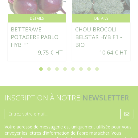
DÉTAILS
DÉTAILS
BETTERAVE
CHOU BROCOLI
POTAGERE PABLO
BELSTAR HYB F1 -
HYB F1
BIO
9,75 € HT
10,64 € HT
INSCRIPTION À NOTRE
NEWSLETTER
Votre adresse de messagerie est uniquement utilisée pour vous
envoyer les lettres d'information de Fabre maraicher. Vous