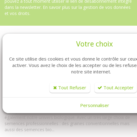
pouvez à tout moment utiliser le lien de désabonnement intégré
dans la newsletter.
En savoir plus sur la gestion de vos données
et vos droits
.
Votre choix
Ce site utilise des cookies et vous donne le contrôle sur ce
activer. Vous avez le choix de les accepter ou de les refus
notre site internet.
Vous êtes professionnel ? Vous êtes maraîcher ? Vous êtes au
Tout Refuser
Tout Accepter
bon endroit. Fabre Graines vous propose la vente de graines en
ligne pour vous les professionnels.
Personnaliser
Vous y trouverez à la fois notre univers conventionnel mais
également notre univers biologique. Avec un très large choix de
semences professionnelles : des graines conventionnelles mais
aussi des semences bio...