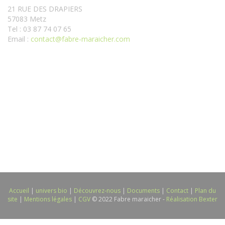
21 RUE DES DRAPIERS
57083 Metz
Tel : 03 87 74 07 65
Email :
contact@fabre-maraicher.com
Accueil
|
univers bio
|
Découvrez-nous
|
Documents
|
Contact
|
Plan du
site
|
Mentions légales
|
CGV
© 2022 Fabre maraicher -
Réalisation Bexter