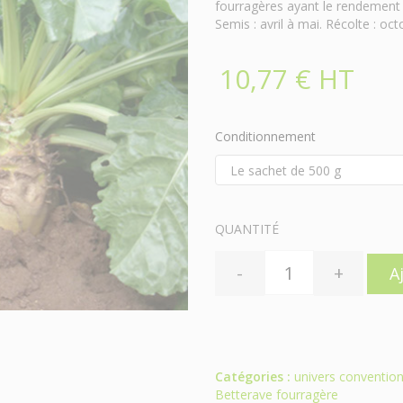
fourragères ayant le rendement 
Semis : avril à mai. Récolte : o
10,77 € HT
Conditionnement
QUANTITÉ
-
+
A
Catégories :
univers convention
Betterave fourragère