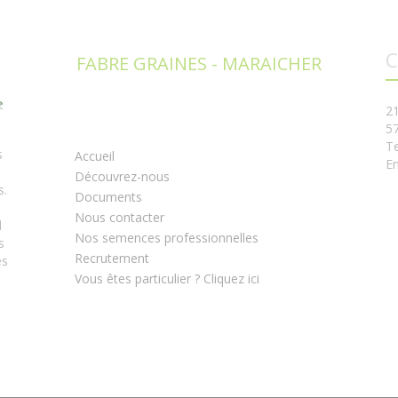
C
FABRE GRAINES - MARAICHER
2
5
Te
s
Accueil
Em
Découvrez-nous
s.
Documents
Nous contacter
l
Nos semences professionnelles
s
Recrutement
es
Vous êtes particulier ? Cliquez ici