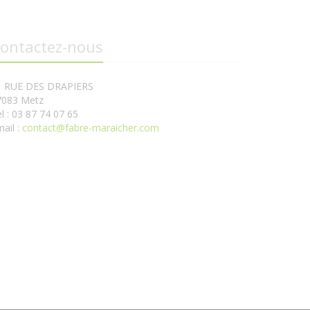
ontactez-nous
1 RUE DES DRAPIERS
7083 Metz
l : 03 87 74 07 65
ail :
contact@fabre-maraicher.com