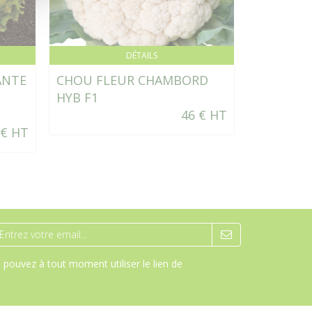
DÉTAILS
ANTE
CHOU FLEUR CHAMBORD
CHOU CA
HYB F1
46 € HT
 € HT
pouvez à tout moment utiliser le lien de