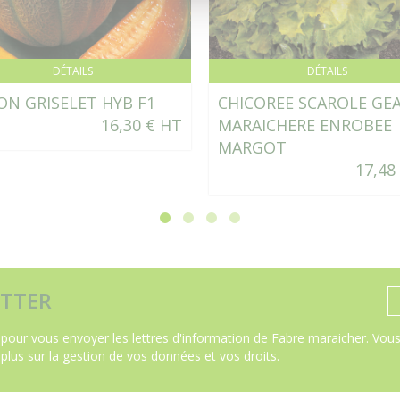
DÉTAILS
DÉTAILS
N GRISELET HYB F1
CHICOREE SCAROLE GE
16,30 € HT
MARAICHERE ENROBEE
MARGOT
17,48
TTER
pour vous envoyer les lettres d'information de Fabre maraicher. Vous 
 plus sur la gestion de vos données et vos droits
.