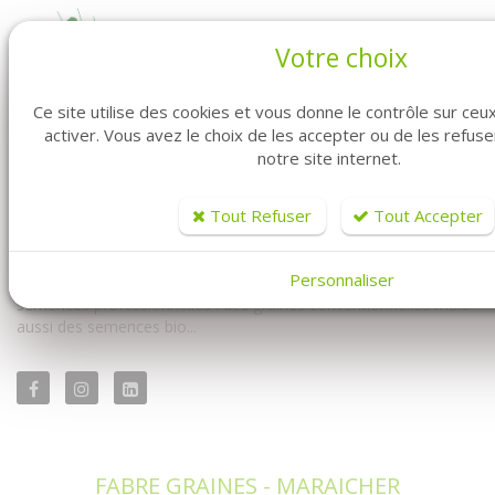
Votre choix
Ce site utilise des cookies et vous donne le contrôle sur ce
activer. Vous avez le choix de les accepter ou de les refus
notre site internet.
Vous êtes professionnel ? Vous êtes maraîcher ? Vous êtes au
bon endroit. Fabre Graines vous propose la vente de graines en
Tout Refuser
Tout Accepter
ligne pour vous les professionnels.
Vous y trouverez à la fois notre univers conventionnel mais
Personnaliser
également notre univers biologique. Avec un très large choix de
semences professionnelles : des graines conventionnelles mais
aussi des semences bio...
FABRE GRAINES - MARAICHER