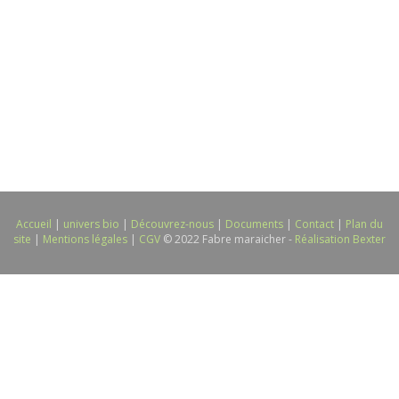
Accueil
|
univers bio
|
Découvrez-nous
|
Documents
|
Contact
|
Plan du
site
|
Mentions légales
|
CGV
© 2022 Fabre maraicher -
Réalisation Bexter