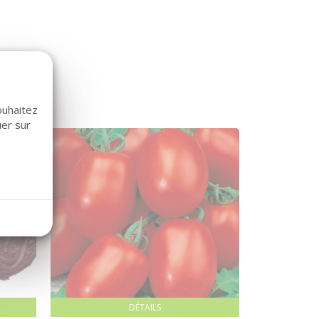
ouhaitez
uer sur
DÉTAILS