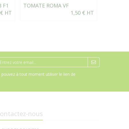
 F1
TOMATE ROMA VF
POIVRON
 € HT
1,50 € HT
pouvez à tout moment utiliser le lien de
ontactez-nous