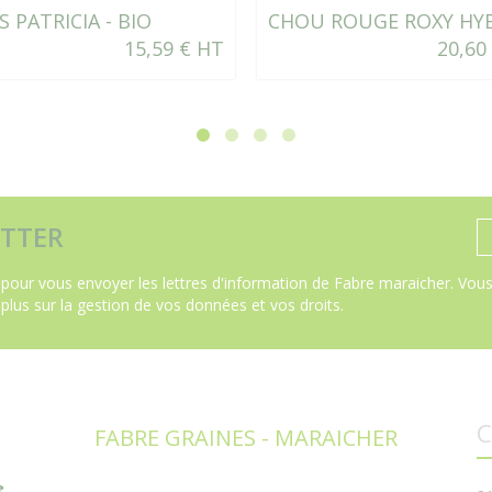
S PATRICIA - BIO
CHOU ROUGE ROXY HYB
15,59 € HT
20,60
TTER
pour vous envoyer les lettres d'information de Fabre maraicher. Vous 
 plus sur la gestion de vos données et vos droits
.
C
FABRE GRAINES - MARAICHER