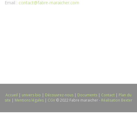
Email :
contact@fabre-maraicher.com
Accueil
|
univers bio
|
Découvrez-nous
|
Documents
|
Contact
|
Plan du
site
|
Mentions légales
|
CGV
© 2022 Fabre maraicher -
Réalisation Bexter