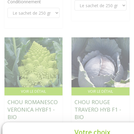
Conditionnement
VOIR LE DÉTAIL
VOIR LE DÉTAIL
CHOU ROMANESCO
CHOU ROUGE
VERONICA HYBF1 -
TRAVERO HYB F1 -
BIO
BIO
17,95 € HT
Indisponible
Votre choix
Conditionnement
Conditionnement