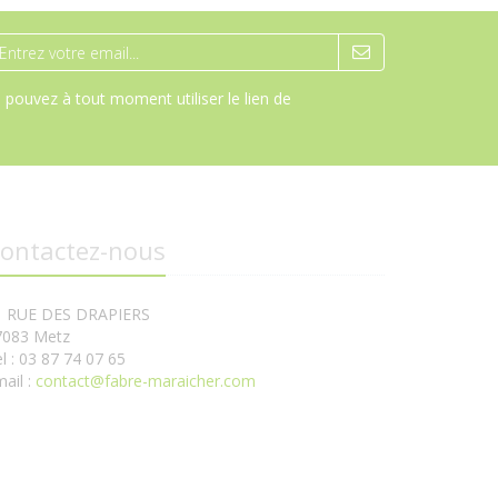
pouvez à tout moment utiliser le lien de
ontactez-nous
1 RUE DES DRAPIERS
7083 Metz
l : 03 87 74 07 65
ail :
contact@fabre-maraicher.com