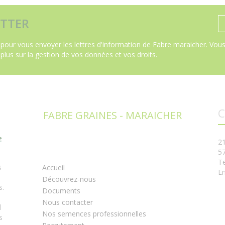
TTER
pour vous envoyer les lettres d'information de Fabre maraicher. Vous 
 plus sur la gestion de vos données et vos droits
.
C
FABRE GRAINES - MARAICHER
2
5
Te
s
Accueil
Em
Découvrez-nous
s.
Documents
Nous contacter
l
Nos semences professionnelles
s