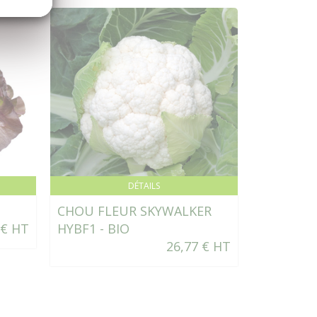
DÉTAILS
CHOU FLEUR SKYWALKER
TOMATE 
 € HT
HYBF1 - BIO
26,77 € HT