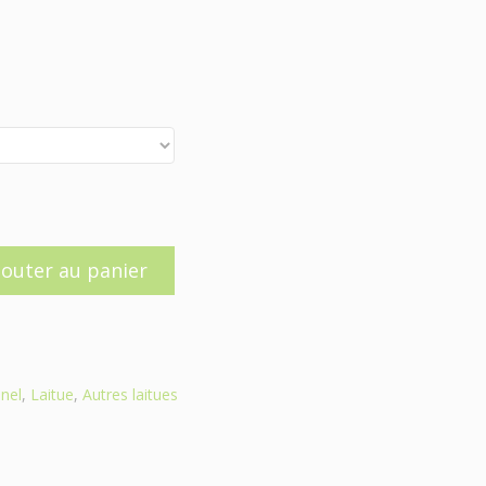
jouter au panier
nel
,
Laitue
,
Autres laitues