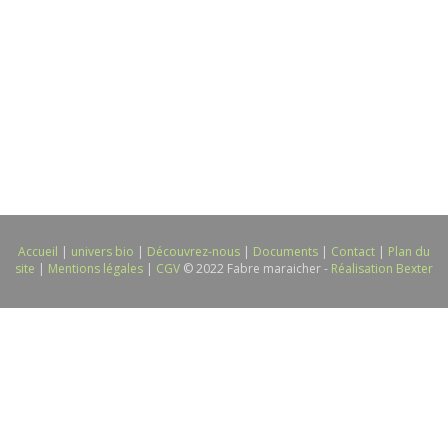
Accueil
|
univers bio
|
Découvrez-nous
|
Documents
|
Contact
|
Plan du
site
|
Mentions légales
|
CGV
© 2022 Fabre maraicher -
Réalisation Bexter