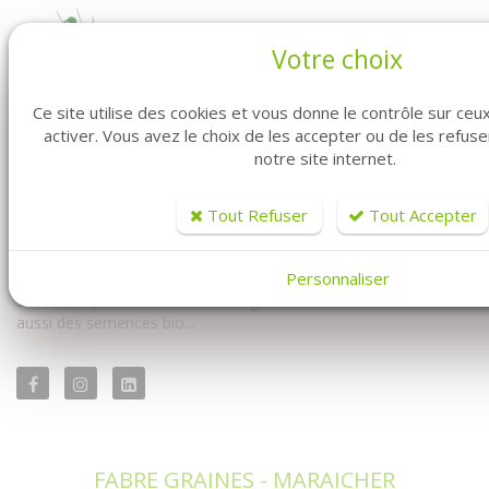
Votre choix
Ce site utilise des cookies et vous donne le contrôle sur ce
activer. Vous avez le choix de les accepter ou de les refus
notre site internet.
Vous êtes professionnel ? Vous êtes maraîcher ? Vous êtes au
bon endroit. Fabre Graines vous propose la vente de graines en
ligne pour vous les professionnels.
Tout Refuser
Tout Accepter
Vous y trouverez à la fois notre univers conventionnel mais
Personnaliser
également notre univers biologique. Avec un très large choix de
semences professionnelles : des graines conventionnelles mais
aussi des semences bio...
FABRE GRAINES - MARAICHER