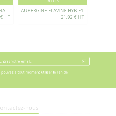
DÉTAILS
NA
AUBERGINE FLAVINE HYB F1
CHOU HI
 € HT
21,92 € HT
F1 - BIO
pouvez à tout moment utiliser le lien de
ontactez-nous