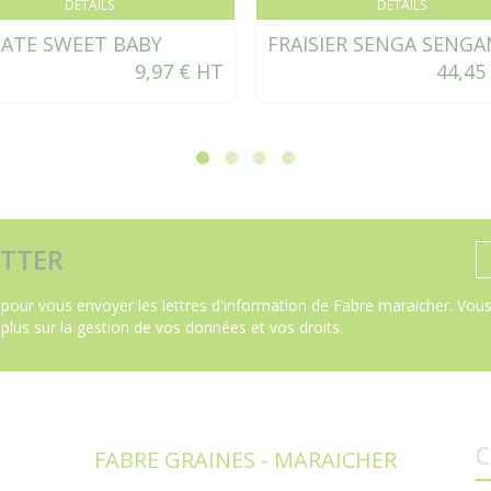
DÉTAILS
DÉTAILS
ATE SWEET BABY
FRAISIER SENGA SENGA
9,97 € HT
44,45
TTER
pour vous envoyer les lettres d'information de Fabre maraicher. Vous 
 plus sur la gestion de vos données et vos droits
.
C
FABRE GRAINES - MARAICHER