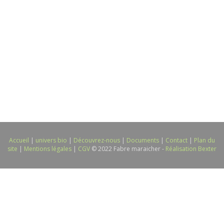
Accueil
|
univers bio
|
Découvrez-nous
|
Documents
|
Contact
|
Plan du
site
|
Mentions légales
|
CGV
© 2022 Fabre maraicher -
Réalisation Bexter