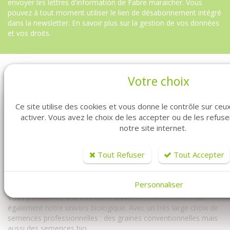
envoyer les lettres d'information de Fabre maraicher. Vous
pouvez à tout moment utiliser le lien de désabonnement intégré
dans la newsletter.
En savoir plus sur la gestion de vos données
et vos droits
.
Votre choix
Ce site utilise des cookies et vous donne le contrôle sur ce
activer. Vous avez le choix de les accepter ou de les refus
notre site internet.
Tout Refuser
Tout Accepter
Vous êtes professionnel ? Vous êtes maraîcher ? Vous êtes au
bon endroit. Fabre Graines vous propose la vente de graines en
ligne pour vous les professionnels.
Personnaliser
Vous y trouverez à la fois notre univers conventionnel mais
également notre univers biologique. Avec un très large choix de
semences professionnelles : des graines conventionnelles mais
aussi des semences bio...