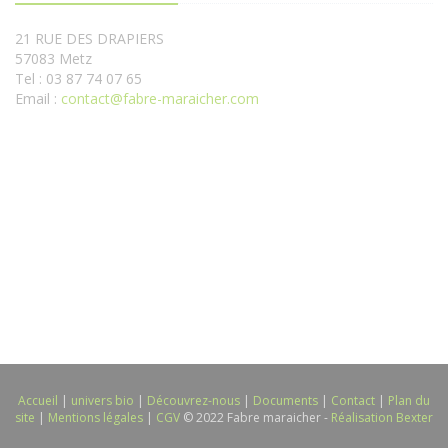
21 RUE DES DRAPIERS
57083 Metz
Tel : 03 87 74 07 65
Email :
contact@fabre-maraicher.com
Accueil
|
univers bio
|
Découvrez-nous
|
Documents
|
Contact
|
Plan du
site
|
Mentions légales
|
CGV
© 2022 Fabre maraicher -
Réalisation Bexter