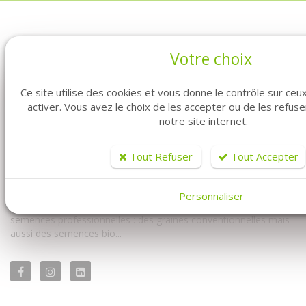
Votre choix
Ce site utilise des cookies et vous donne le contrôle sur ce
activer. Vous avez le choix de les accepter ou de les refus
notre site internet.
Vous êtes professionnel ? Vous êtes maraîcher ? Vous êtes au
bon endroit. Fabre Graines vous propose la vente de graines en
Tout Refuser
Tout Accepter
ligne pour vous les professionnels.
Vous y trouverez à la fois notre univers conventionnel mais
Personnaliser
également notre univers biologique. Avec un très large choix de
semences professionnelles : des graines conventionnelles mais
aussi des semences bio...