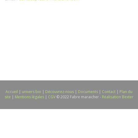
Accueil
|
univers bio
|
Découvrez-nous
|
Documents
|
Contact
|
Plan du
site
|
Mentions légales
|
CGV
© 2022 Fabre maraicher -
Réalisation Bexter