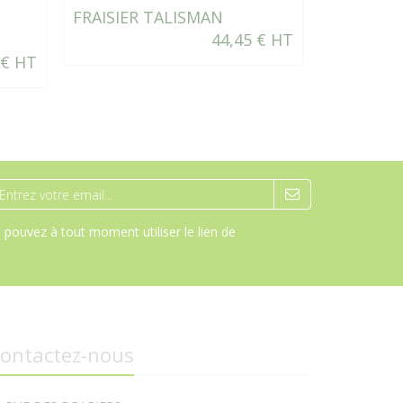
FRAISIER TALISMAN
CHOU BR
44,45 € HT
GREENBE
 € HT
pouvez à tout moment utiliser le lien de
ontactez-nous