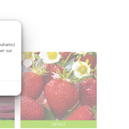
ouhaitez
uer sur
DÉTAILS