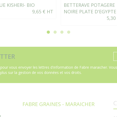
UE KISHERI- BIO
BETTERAVE POTAGERE
9,65 € HT
NOIRE PLATE D'EGYPTE
5,30
TTER
pour vous envoyer les lettres d'information de Fabre maraicher. Vous 
 plus sur la gestion de vos données et vos droits
.
C
FABRE GRAINES - MARAICHER