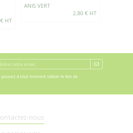
ANIS VERT
TOMATE 
2,80 € HT
ANDES
 € HT
pouvez à tout moment utiliser le lien de
ontactez-nous