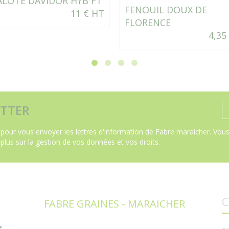
ALOTE DAVIDOR HYB F1
FENOUIL DOUX DE
11 € HT
FLORENCE
4,35
TTER
pour vous envoyer les lettres d'information de Fabre maraicher. Vous 
 plus sur la gestion de vos données et vos droits
.
C
FABRE GRAINES - MARAICHER