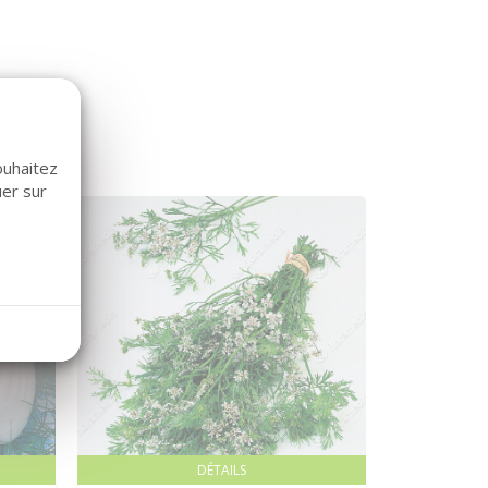
ouhaitez
uer sur
DÉTAILS