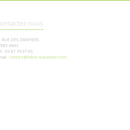
ontactez-nous
1 RUE DES DRAPIERS
7083 Metz
l : 03 87 74 07 65
ail :
contact@fabre-maraicher.com