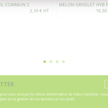
SIL COMMUN 2
MELON GRISELET HYB 
2,10 € HT
16,30
TTER
pour vous envoyer les lettres d'information de Fabre maraicher. Vous 
 plus sur la gestion de vos données et vos droits
.