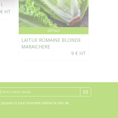
F1
PERSIL G
 € HT
DÉTAILS
LAITUE ROMAINE BLONDE
MARAICHERE
9 € HT
pouvez à tout moment utiliser le lien de