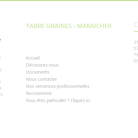
C
FABRE GRAINES - MARAICHER
2
5
Te
s
Accueil
Em
Découvrez-nous
s.
Documents
Nous contacter
l
Nos semences professionnelles
s
Recrutement
es
Vous êtes particulier ? Cliquez ici