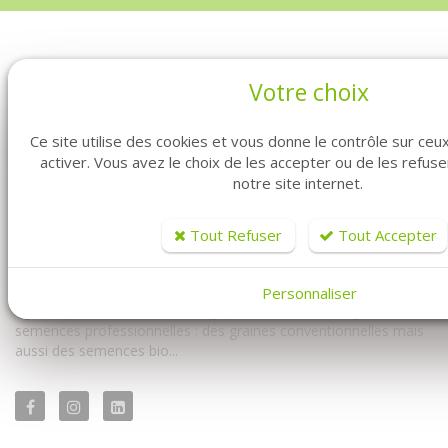
Votre choix
Ce site utilise des cookies et vous donne le contrôle sur ce
activer. Vous avez le choix de les accepter ou de les refus
notre site internet.
Vous êtes professionnel ? Vous êtes maraîcher ? Vous êtes au
bon endroit. Fabre Graines vous propose la vente de graines en
Tout Refuser
Tout Accepter
ligne pour vous les professionnels.
Vous y trouverez à la fois notre univers conventionnel mais
Personnaliser
également notre univers biologique. Avec un très large choix de
semences professionnelles : des graines conventionnelles mais
aussi des semences bio...