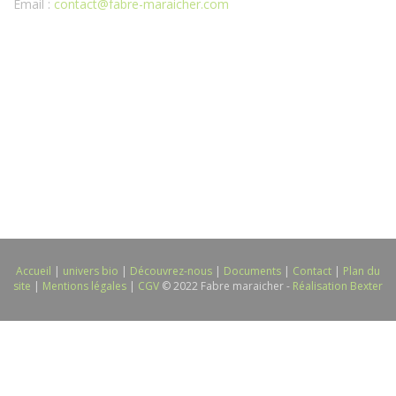
Email :
contact@fabre-maraicher.com
Accueil
|
univers bio
|
Découvrez-nous
|
Documents
|
Contact
|
Plan du
site
|
Mentions légales
|
CGV
© 2022 Fabre maraicher -
Réalisation Bexter