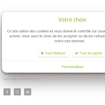
Votre choix
Ce site utilise des cookies et vous donne le contrôle sur ce
activer. Vous avez le choix de les accepter ou de les refus
notre site internet.
Vous êtes professionnel ? Vous êtes maraîcher ? Vous êtes au
bon endroit. Fabre Graines vous propose la vente de graines en
Tout Refuser
Tout Accepter
ligne pour vous les professionnels.
Vous y trouverez à la fois notre univers conventionnel mais
Personnaliser
également notre univers biologique. Avec un très large choix de
semences professionnelles : des graines conventionnelles mais
aussi des semences bio...