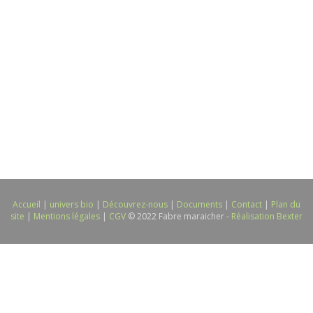
Accueil
|
univers bio
|
Découvrez-nous
|
Documents
|
Contact
|
Plan du
site
|
Mentions légales
|
CGV
© 2022 Fabre maraicher -
Réalisation Bexter