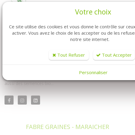
Votre choix
Ce site utilise des cookies et vous donne le contrôle sur ce
activer. Vous avez le choix de les accepter ou de les refus
notre site internet.
Vous êtes professionnel ? Vous êtes maraîcher ? Vous êtes au
bon endroit. Fabre Graines vous propose la vente de graines en
ligne pour vous les professionnels.
Tout Refuser
Tout Accepter
Vous y trouverez à la fois notre univers conventionnel mais
également notre univers biologique. Avec un très large choix de
Personnaliser
semences professionnelles : des graines conventionnelles mais
aussi des semences bio...
FABRE GRAINES - MARAICHER