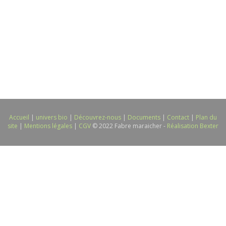
Accueil
|
univers bio
|
Découvrez-nous
|
Documents
|
Contact
|
Plan du
site
|
Mentions légales
|
CGV
© 2022 Fabre maraicher -
Réalisation Bexter