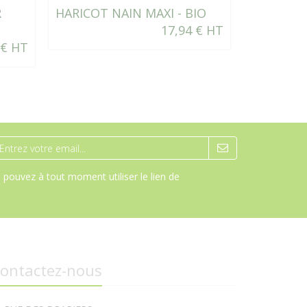
R
HARICOT NAIN MAXI - BIO
CHOU DE
17,94 € HT
HYB F1
 € HT
pouvez à tout moment utiliser le lien de
ontactez-nous