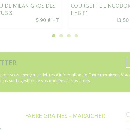
U DE MILAN GROS DES
COURGETTE LINGODO
TUS 3
HYB F1
5,90 € HT
13,50
TTER
pour vous envoyer les lettres d'information de Fabre maraicher. Vous 
 plus sur la gestion de vos données et vos droits
.
C
FABRE GRAINES - MARAICHER