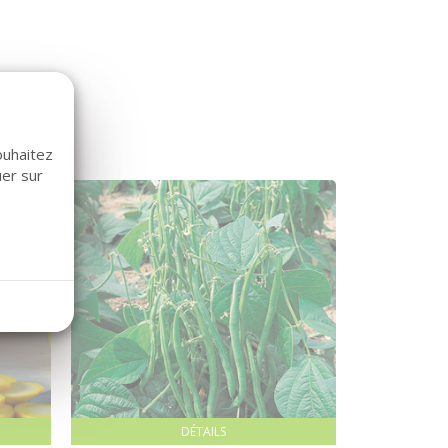
ouhaitez
uer sur
DÉTAILS