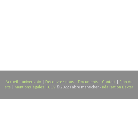
Accueil
|
univers bio
|
Découvrez-nous
|
Documents
|
Contact
|
Plan du
site
|
Mentions légales
|
CGV
© 2022 Fabre maraicher -
Réalisation Bexter