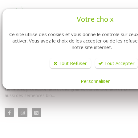
Votre choix
Ce site utilise des cookies et vous donne le contrôle sur ce
activer. Vous avez le choix de les accepter ou de les refus
notre site internet.
Vous êtes professionnel ? Vous êtes maraîcher ? Vous êtes au
bon endroit. Fabre Graines vous propose la vente de graines en
Tout Refuser
Tout Accepter
ligne pour vous les professionnels.
Vous y trouverez à la fois notre univers conventionnel mais
Personnaliser
également notre univers biologique. Avec un très large choix de
semences professionnelles : des graines conventionnelles mais
aussi des semences bio...