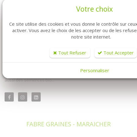
Votre choix
Ce site utilise des cookies et vous donne le contrôle sur ce
activer. Vous avez le choix de les accepter ou de les refus
notre site internet.
Vous êtes professionnel ? Vous êtes maraîcher ? Vous êtes au
bon endroit. Fabre Graines vous propose la vente de graines en
ligne pour vous les professionnels.
Tout Refuser
Tout Accepter
Vous y trouverez à la fois notre univers conventionnel mais
également notre univers biologique. Avec un très large choix de
Personnaliser
semences professionnelles : des graines conventionnelles mais
aussi des semences bio...
FABRE GRAINES - MARAICHER