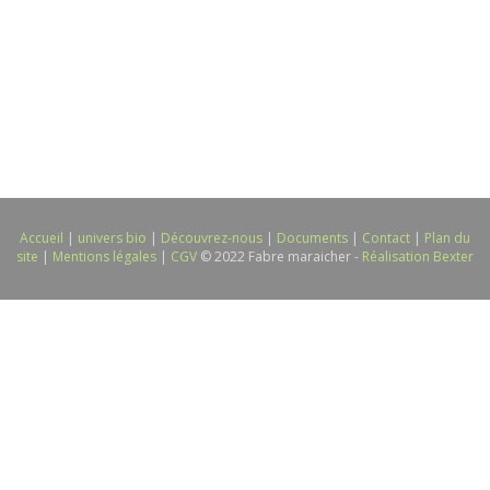
Accueil
|
univers bio
|
Découvrez-nous
|
Documents
|
Contact
|
Plan du
site
|
Mentions légales
|
CGV
© 2022 Fabre maraicher -
Réalisation Bexter