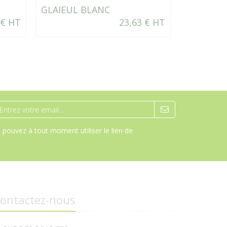
GLAIEUL BLANC
CASSISSI
 € HT
23,63 € HT
pouvez à tout moment utiliser le lien de
ontactez-nous