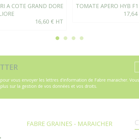
RI A COTE GRAND DORE
TOMATE APERO HYB F1
LIORE
17,64
16,60 € HT
TTER
pour vous envoyer les lettres d'information de Fabre maraicher. Vous 
 plus sur la gestion de vos données et vos droits
.
C
FABRE GRAINES - MARAICHER