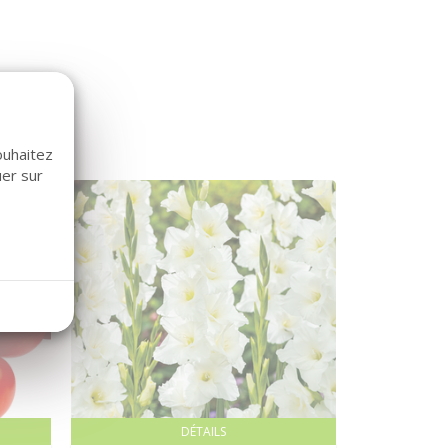
ouhaitez
uer sur
DÉTAILS