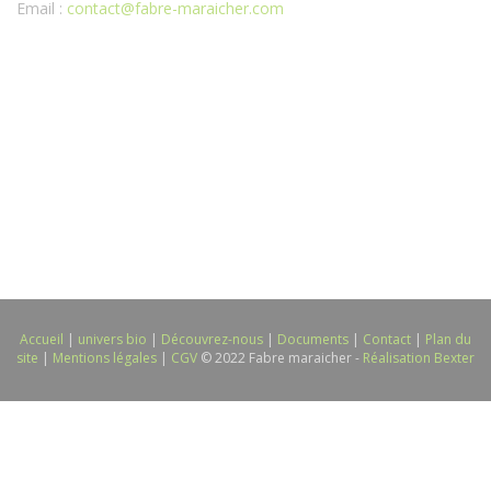
Email :
contact@fabre-maraicher.com
Accueil
|
univers bio
|
Découvrez-nous
|
Documents
|
Contact
|
Plan du
site
|
Mentions légales
|
CGV
© 2022 Fabre maraicher -
Réalisation Bexter