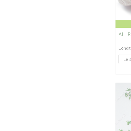
AIL 
Condi