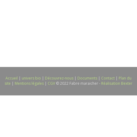
Accueil
|
univers bio
|
Découvrez-nous
|
Documents
|
Contact
|
Plan du
site
|
Mentions légales
|
CGV
© 2022 Fabre maraicher -
Réalisation Bexter