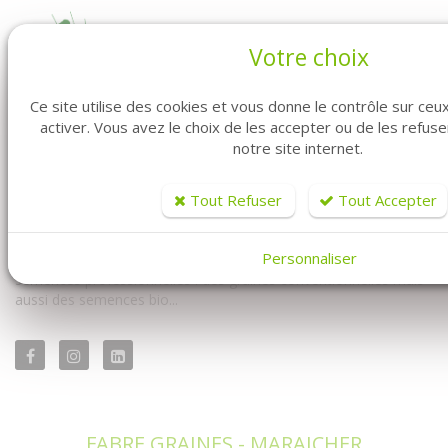
Votre choix
Ce site utilise des cookies et vous donne le contrôle sur ce
activer. Vous avez le choix de les accepter ou de les refus
notre site internet.
Vous êtes professionnel ? Vous êtes maraîcher ? Vous êtes au
bon endroit. Fabre Graines vous propose la vente de graines en
ligne pour vous les professionnels.
Tout Refuser
Tout Accepter
Vous y trouverez à la fois notre univers conventionnel mais
Personnaliser
également notre univers biologique. Avec un très large choix de
semences professionnelles : des graines conventionnelles mais
aussi des semences bio...
FABRE GRAINES - MARAICHER