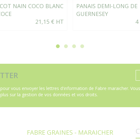
ICOT NAIN COCO BLANC
PANAIS DEMI-LONG DE
COCE
GUERNESEY
21,15 € HT
4
TTER
pour vous envoyer les lettres d'information de Fabre maraicher. Vous 
 plus sur la gestion de vos données et vos droits
.
C
FABRE GRAINES - MARAICHER