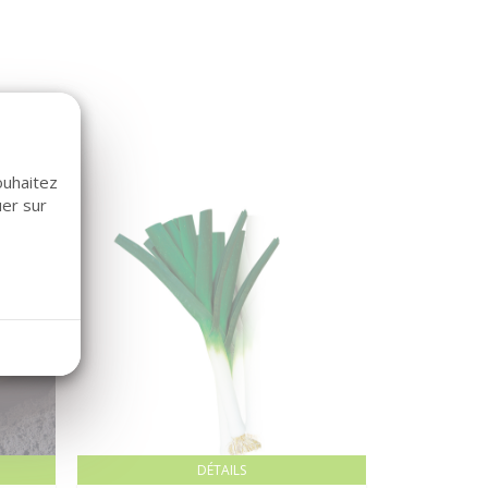
ouhaitez
uer sur
DÉTAILS