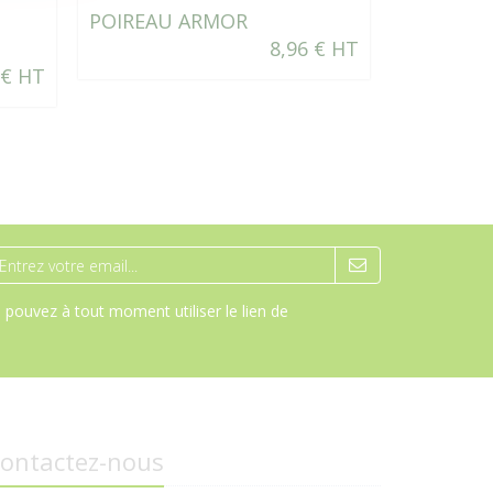
POIREAU ARMOR
FENOUIL
8,96 € HT
FLORENC
 € HT
pouvez à tout moment utiliser le lien de
ontactez-nous