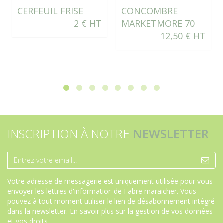
CERFEUIL FRISE
CONCOMBRE
2 € HT
MARKETMORE 70
12,50 € HT
INSCRIPTION À NOTRE
NEWSLETTER
Votre adresse de messagerie est uniquement utilisée pour vous
envoyer les lettres d'information de Fabre maraicher. Vous
pouvez à tout moment utiliser le lien de désabonnement intégré
dans la newsletter.
En savoir plus sur la gestion de vos données
et vos droits
.