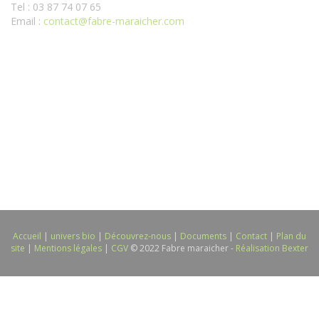
Tel : 03 87 74 07 65
Email :
contact@fabre-maraicher.com
Accueil
|
univers bio
|
Découvrez-nous
|
Documents
|
Contact
|
Plan du
site
|
Mentions légales
|
CGV
© 2022 Fabre maraicher -
Réalisation Bexter